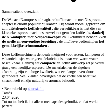
Samenvattend overzicht
De Wacaco Nanopresso draagbare koffiemachine met Nespresso-
adapter is enorm populair bij klanten. Hij wordt vooral geprezen om
zijn
uitstekende koffiekwaliteit
, die vergelijkbaar is met die van
klassieke espressomachines, zowel met gemalen koffie als,
dankzij
de NS-adapter, met Nespresso-capsules
. Gebruikers benadrukken
de snelle en eenvoudige bereiding
, de intuïtieve bediening en
het
gemakkelijke schoonmaken
.
Deze koffiemachine is de ideale metgezel voor reizen, kamperen of
vakantiehuisjes waar geen elektriciteit is, maar wel warm water
beschikbaar. Dankzij het
compacte en lichte ontwerp
zet je overal
graag een heerlijke espresso. De materialen en de algehele
afwerking zijn van hoge kwaliteit, wat een lange levensduur
garandeert. Veel klanten bevestigen dat de koffie een heerlijke
smaak heeft en zijn natuurlijke aroma's behoudt.
• Beoordeeld op
4barista.hu
Tamás
23.04.2026
Tot nu toe heb ik het alleen met capsules gebruikt, en dat werkt
perfect.