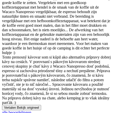
goede koffie te zetten. Vergeleken met een goedkoop
koffiezetapparaat met hendel is de smaak van de koffie uit de
Wacaco Nanopresso vergelijkbaar, de espresso behoudt zijn
natuurlijke tinten en smaakt niet verbrand. De bereiding is
vergelijkbaar met een hefboomkoffiezetapparaat, wat betekent dat je
de koffie eerst goed moet malen, dan in het filter moet drukken en
dan schoonmaken, het is niets moeilijks... De afwerking van het
koffiezetapparaat en de gebruikte materialen zijn van een behoorlijk
hoog niveau. Het enige nadeel is de behoefte aan heet water,
waardoor je een thermoskan moet meenemen. Voor het maken van
goede koffie in het huisje of op de camping is dit echter het perfecte
hulpje :)
Tento prenosný kávovar som si kúpil ako alternatívu prípravy dobrej
kávy na cestách. V porovnaní s pákovým kávovarom strednej
cenovej skupiny je chuť kávy z Wacaco Nanopresso dosť podobná,
espresso si zachováva prirodzené tóny a nechutí prepálene. Príprava
je porovnateľná s pákovým kávovarom, čo znamená, že si kávu
treba najskôr správne namlieť, následne utlačiť do filtra a potom
vyčistiť, nie je to nič náročné... Spracovanie kávovaru a použité
materiály sú na dosť vysokej úrovni. Jedinou nevýhodou je nutnosť
horúcej vody, čo znamená, že si so sebou musíte zobrať termosku.
Na prípravu dobrej kávy na chate, alebo kemping je to však ideálny
parťák :)
Vertalen
Bekijk origineel
alle beoordelingen