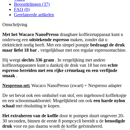
Beoordelingen (37)
FAQ (0)
Gerelateerde artikelen
Omschrijving
Met het Wacaco NanoPresso
draagbare koffiezetapparaat kunt u
onderweg een
uitstekende espresso
maken, zonder dat u
elektriciteit nodig heeft. Met een simpel pompje
bedraagt de druk
maar liefst 18 bar
, vergelijkbaar met een regular espressomachine.
Hij weegt
slechts 336 gram
. In vergelijking met andere
koffiezetapparaten kunt u dankzij de druk van 18 bar een
echte
espresso bereiden met een rijke crèmelaag en een verfijnde
smaak
.
Nespresso-set:
Wacaco NanoPresso (zwart) + Nespresso adapter
De set bevat ook een omhulsel van stof, een ingebouwd koffiekopje
en een schoonmaakborstel. Mogelijkheid om ook
een harde nylon
schaal
met ritssluiting te kopen.
Het extraheren van de koffie
door te pompen duurt ongeveer 20-
30 seconden, binnen de eerste 8 pompcycli bereidt u de
benodigde
druk
voor en pas daarna wordt de koffie geëxtraheerd.