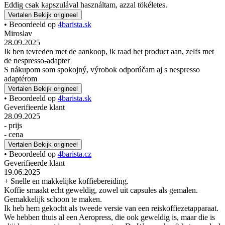
Eddig csak kapszulával használtam, azzal tökéletes.
Vertalen
Bekijk origineel
• Beoordeeld op
4barista.sk
Miroslav
28.09.2025
Ik ben tevreden met de aankoop, ik raad het product aan, zelfs met
de nespresso-adapter
S nákupom som spokojný, výrobok odporúčam aj s nespresso
adaptérom
Vertalen
Bekijk origineel
• Beoordeeld op
4barista.sk
Geverifieerde klant
28.09.2025
- prijs
- cena
Vertalen
Bekijk origineel
• Beoordeeld op
4barista.cz
Geverifieerde klant
19.06.2025
+ Snelle en makkelijke koffiebereiding.
Koffie smaakt echt geweldig, zowel uit capsules als gemalen.
Gemakkelijk schoon te maken.
Ik heb hem gekocht als tweede versie van een reiskoffiezetapparaat.
We hebben thuis al een Aeropress, die ook geweldig is, maar die is