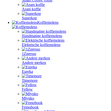
Smart Coffee Tools
Aram koffie
Superkop
Koffiemolens
Handmatige koffiemolens
Elektrische koffiemolens
1Zpresso
Andere merken
Eureka
Timemore
Fellow
Mlynko
Femobook