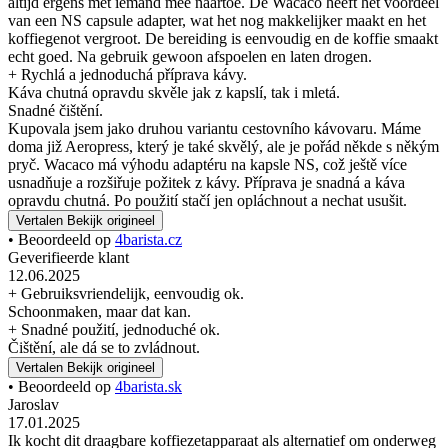
altijd ergens met iemand mee naartoe. De Wacaco heeft het voordeel
van een NS capsule adapter, wat het nog makkelijker maakt en het
koffiegenot vergroot. De bereiding is eenvoudig en de koffie smaakt
echt goed. Na gebruik gewoon afspoelen en laten drogen.
+ Rychlá a jednoduchá příprava kávy.
Káva chutná opravdu skvěle jak z kapslí, tak i mletá.
Snadné čištění.
Kupovala jsem jako druhou variantu cestovního kávovaru. Máme
doma již Aeropress, který je také skvělý, ale je pořád někde s někým
pryč. Wacaco má výhodu adaptéru na kapsle NS, což ještě více
usnadňuje a rozšiřuje požitek z kávy. Příprava je snadná a káva
opravdu chutná. Po použití stačí jen opláchnout a nechat usušit.
Vertalen
Bekijk origineel
• Beoordeeld op
4barista.cz
Geverifieerde klant
12.06.2025
+ Gebruiksvriendelijk, eenvoudig ok.
Schoonmaken, maar dat kan.
+ Snadné použití, jednoduché ok.
Čištění, ale dá se to zvládnout.
Vertalen
Bekijk origineel
• Beoordeeld op
4barista.sk
Jaroslav
17.01.2025
Ik kocht dit draagbare koffiezetapparaat als alternatief om onderweg