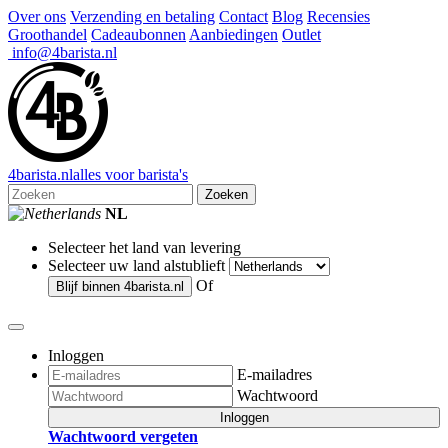
Over ons
Verzending en betaling
Contact
Blog
Recensies
Groothandel
Cadeaubonnen
Aanbiedingen
Outlet
info@4barista.nl
4
barista
.nl
alles voor barista's
Zoeken
NL
Selecteer het land van levering
Selecteer uw land alstublieft
Of
Blijf binnen
4barista.nl
Inloggen
E-mailadres
Wachtwoord
Inloggen
Wachtwoord vergeten