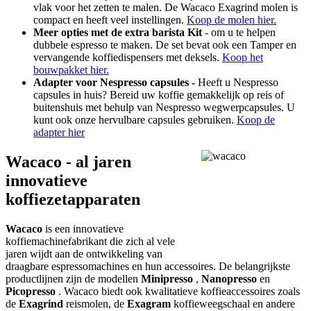
vlak voor het zetten te malen. De Wacaco Exagrind molen is
compact en heeft veel instellingen.
Koop de molen hier.
Meer opties
met de extra barista Kit
- om u te helpen
dubbele espresso te maken. De set bevat ook een Tamper en
vervangende koffiedispensers met deksels.
Koop het
bouwpakket hier.
Adapter voor Nespresso capsules -
Heeft u Nespresso
capsules in huis? Bereid uw koffie gemakkelijk op reis of
buitenshuis met behulp van Nespresso wegwerpcapsules. U
kunt ook onze hervulbare capsules gebruiken.
Koop de
adapter hier
Wacaco - al jaren
innovatieve
koffiezetapparaten
Wacaco
is een innovatieve
koffiemachinefabrikant die zich al vele
jaren wijdt aan de ontwikkeling van
draagbare espressomachines en hun accessoires. De belangrijkste
productlijnen zijn de modellen
Minipresso
,
Nanopresso
en
Picopresso
. Wacaco biedt ook kwalitatieve koffieaccessoires zoals
de
Exagrind
reismolen, de
Exagram
koffieweegschaal en andere