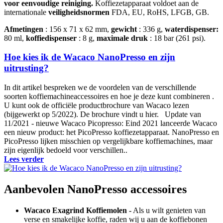
voor eenvoudige reiniging.
Koffiezetapparaat voldoet aan de
internationale
veiligheidsnormen
FDA, EU, RoHS, LFGB, GB.
Afmetingen
: 156 x 71 x 62 mm,
gewicht
: 336 g,
waterdispenser:
80 ml,
koffiedispenser
: 8 g,
maximale druk
: 18 bar (261 psi).
Hoe kies ik de Wacaco NanoPresso en zijn
uitrusting?
In dit artikel bespreken we de voordelen van de verschillende
soorten koffiemachineaccessoires en hoe je deze kunt combineren .
U kunt ook de officiële productbrochure van Wacaco lezen
(bijgewerkt op 5/2022). De brochure vindt u hier. Update van
11/2021 - nieuwe Wacaco Picopresso: Eind 2021 lanceerde Wacaco
een nieuw product: het PicoPresso koffiezetapparaat. NanoPresso en
PicoPresso lijken misschien op vergelijkbare koffiemachines, maar
zijn eigenlijk bedoeld voor verschillen..
Lees verder
Aanbevolen NanoPresso accessoires
Wacaco Exagrind Koffiemolen -
Als u wilt genieten van
verse en smakelijke koffie, raden wij u aan de koffiebonen