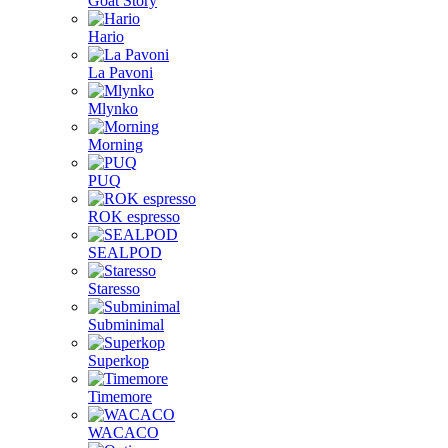
Goat Story
Hario
La Pavoni
Mlynko
Morning
PUQ
ROK espresso
SEALPOD
Staresso
Subminimal
Superkop
Timemore
WACACO